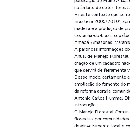
publicação do Plano Anual d
no âmbito do setor floresta
É neste contexto que se rea
Brasileira 2009/2010”, apre
madeira e à produção de pro
castanha-do-brasil, copaíb
Amapá, Amazonas, Maranhão
A partir das informações obt
Anual de Manejo Florestal 
criação de um cadastro nac
que servirá de ferramenta 
Desse modo, certamente est
ampliação do fomento do man
da reforma agrária, comunid
Antônio Carlos Hummel Di
Introdução
O Manejo Florestal Comunit
florestais por comunidades 
desenvolvimento local e co