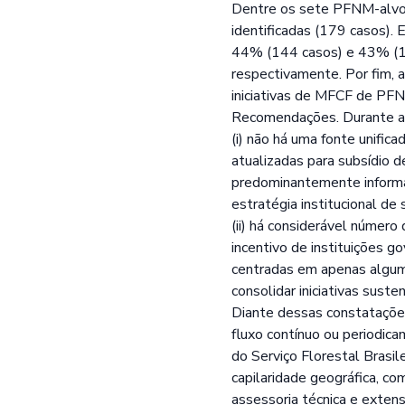
Dentre os sete PFNM-alvo, 
identificadas (179 casos). 
44% (144 casos) e 43% (140 
respectivamente. Por fim, 
iniciativas de MFCF de PF
Recomendações. Durante a r
(i) não há uma fonte unifi
atualizadas para subsídio d
predominantemente informal
estratégia institucional de 
(ii) há considerável númer
incentivo de instituições 
centradas em apenas alguma
consolidar iniciativas sust
Diante dessas constatações
fluxo contínuo ou periodic
do Serviço Florestal Brasil
capilaridade geográfica, co
assessoria técnica e extens