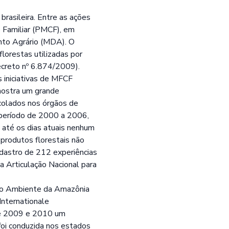
rasileira. Entre as ações
e Familiar (PMCF), em
nto Agrário (MDA). O
lorestas utilizadas por
Decreto nº 6.874/2009).
 iniciativas de MFCF
 mostra um grande
ocolados nos órgãos de
 período de 2000 a 2006,
o até os dias atuais nenhum
 produtos florestais não
adastro de 212 experiências
a Articulação Nacional para
eio Ambiente da Amazônia
Internationale
tre 2009 e 2010 um
oi conduzida nos estados