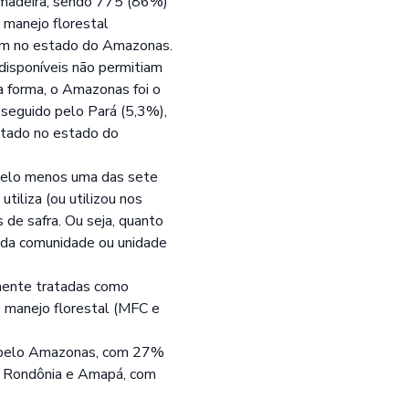
m madeira, sendo 775 (86%)
 manejo florestal
uam no estado do Amazonas.
isponíveis não permitiam
sa forma, o Amazonas foi o
 seguido pelo Pará (5,3%),
ctado no estado do
 pelo menos uma das sete
utiliza (ou utilizou nos
 de safra. Ou seja, quanto
cada comunidade ou unidade
mente tratadas como
e manejo florestal (MFC e
do pelo Amazonas, com 27%
e Rondônia e Amapá, com