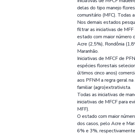
Iniciativas de MFCF madeir
delas do tipo manejo flore
comunitário (MFC). Todas a
Nos demais estados pesqui
filtrar as iniciativas de MF
estado com maior número de
Acre (2,5%), Rondônia (1,
Maranhão.
Iniciativas de MFCF de PF
espécies florestais selecion
últimos cinco anos) comerci
aos PFNM a regra geral na 
familiar (agro)extrativista.
Todas as iniciativas de m
iniciativas de MFCF para e
MFF).
O estado com maior número 
dos casos, pelo Acre e Ma
6% e 3%, respectivamente