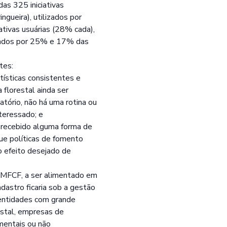
as 325 iniciativas
ngueira), utilizados por
ativas usuárias (28% cada),
lizados por 25% e 17% das
tes:
tísticas consistentes e
 florestal ainda ser
tório, não há uma rotina ou
nteressado; e
o recebido alguma forma de
ue políticas de fomento
o efeito desejado de
e MFCF, a ser alimentado em
dastro ficaria sob a gestão
u entidades com grande
estal, empresas de
amentais ou não