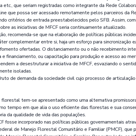
 etc., que seriam registradas como integrante da Rede Colaborat
line que possa ser acessado remotamente pelos parceiros da Re
ndo critérios de entrada preestabelecidos pelo SFB. Assim, com
obre as iniciativas de MFCF seria continuamente atualizado.
o, recomenda-se que na elaboração de políticas públicas incide
áter complementar entre si, haja um esforço para sincronização 
fomento ofertadas. O distanciamento ou o não recebimento inte
a e financiamento, ou capacitação para produção e acesso ao me
tendem a desestruturar a iniciativa de MFCF, esvaziando o sent
mente isoladas.
uto de demanda da sociedade civil cujo processo de articulação 
 florestal tem-se apresentado como uma alternativa promissora
mo tempo em que alia o uso eficiente das florestas e sua conser
ia da qualidade de vida das populações.
F fosse incorporado nas políticas públicas governamentais atra
eral de Manejo Florestal Comunitário e Familiar (PMCF), que p