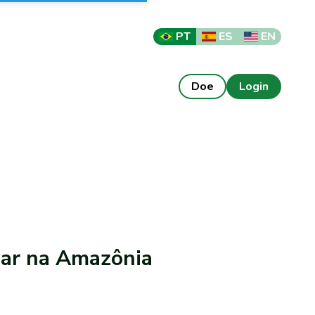
PT
ES
EN
Doe
Login
liar na Amazônia