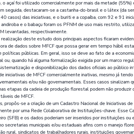
o açaí foi utilizado comercialmente por mais da metade (55%) d
Em seguida, destacaram-se a castanha-do-brasil e o látex (da seri
casos) das iniciativas, e o buriti e a copaíba, com 92 e 91 inici
a andiroba e o babaçu foram os PFNM de uso mais restrito, uti
NM levantadas, respectivamente.
ealização deste estudo dois principais aspectos ficaram eviden
cadora de dados sobre MFCF que possa gerar em tempo hábil esta
e políticas públicas. Em geral, isso se deve ao fato de a economia
 ou, quando há alguma formalização exigida por um marco regula
sistematização e disponibilização dos dados oficiais ao público i
o de iniciativas de MFCF comercialmente inativas, mesmo já tend
governamentais e/ou não governamentais. Esses casos sinalizam q
s etapas da cadeia de produção florestal podem não produzir 
entáveis de MFCF.
, propôs-se a criação de um Cadastro Nacional de Iniciativas d
amente por uma Rede Colaborativa de Instituições-chave. Esse Ca
eiro (SFB) e os dados poderiam ser inseridos por instituições o
mo secretarias municipais e/ou estaduais afins com o manejo flor
ão rural, sindicatos de trabalhadores rurais, instituições govern