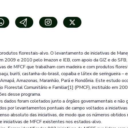
produtos florestais-alvo. O levantamento de iniciativas de Mane
em 2009 e 2010 pelo Imazon e IEB, com apoio da GIZ e do SFB, 
ciativas de MFCF que trabalham com madeira e com produtos flores
açu, buriti, castanha-do-brasil, copaíba e látex de seringueira –
, Amapá, Amazonas, Maranhão, Pará e Rondônia. Este estudo oc
o Florestal Comunitário e Familiar[1] (PMCF), instituído em 2
ções desse programa.
 dados foram coletados junto a órgãos governamentais e não 
 por levantamentos pontuais de campo voltados a iniciativas 
m censo absoluto das iniciativas, de modo que os números obtido
 iniciativas de MFCF existentes nos estados-alvo.