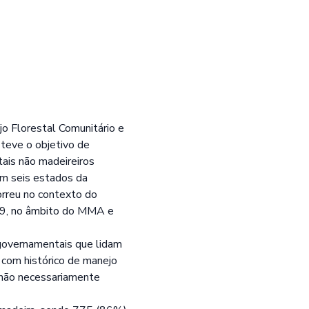
jo Florestal Comunitário e
teve o objetivo de
tais não madeireiros
 em seis estados da
orreu no contexto do
009, no âmbito do MMA e
governamentais que lidam
com histórico de manejo
s não necessariamente