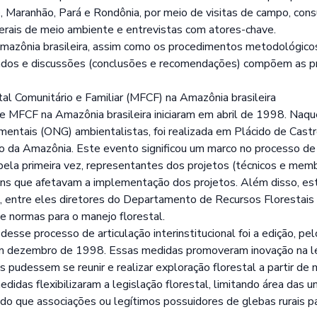
Maranhão, Pará e Rondônia, por meio de visitas de campo, cons
erais de meio ambiente e entrevistas com atores-chave.
mazônia brasileira, assim como os procedimentos metodológicos
ados e discussões (conclusões e recomendações) compõem as pr
al Comunitário e Familiar (MFCF) na Amazônia brasileira
e MFCF na Amazônia brasileira iniciaram em abril de 1998. Naqu
tais (ONG) ambientalistas, foi realizada em Plácido de Castro, 
io da Amazônia. Este evento significou um marco no processo de 
pela primeira vez, representantes dos projetos (técnicos e mem
ns que afetavam a implementação dos projetos. Além disso, e
 entre eles diretores do Departamento de Recursos Florestais
e normas para o manejo florestal.
esse processo de articulação interinstitucional foi a edição, pe
em dezembro de 1998. Essas medidas promoveram inovação na le
 pudessem se reunir e realizar exploração florestal a partir de
edidas flexibilizaram a legislação florestal, limitando área das 
ndo que associações ou legítimos possuidores de glebas rurais