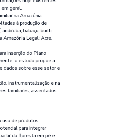
nformações hoje existentes
 em geral.
amiliar na Amazônia
voltadas à produção de
andiroba, babaçu, buriti,
da Amazônia Legal: Acre,
para inserção do Plano
lmente, o estudo propõe a
de dados sobre esse setor e
ão, instrumentalização e na
res familiares, assentados
do uso de produtos
tencial para integrar
artir da floresta em pé e