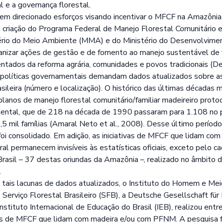
al e a governança florestal.
em direcionado esforços visando incentivar o MFCF na Amazônia b
 criação do Programa Federal de Manejo Florestal Comunitário 
ério do Meio Ambiente (MMA) e do Ministério do Desenvolvime
anizar ações de gestão e de fomento ao manejo sustentável de f
sentados da reforma agrária, comunidades e povos tradicionais (
políticas governamentais demandam dados atualizados sobre as
sileira (número e localização). O histórico das últimas décadas
lanos de manejo florestal comunitário/familiar madeireiro prot
mbiental, que de 218 na década de 1990 passaram para 1.108 no
,5 mil famílias (Amaral Neto et al., 2008). Desse último períod
oi consolidado. Em adição, as iniciativas de MFCF que lidam com
l permanecem invisíveis às estatísticas oficiais, exceto pelo c
rasil – 37 destas oriundas da Amazônia –, realizado no âmbito d
.
r tais lacunas de dados atualizados, o Instituto do Homem e M
 Serviço Florestal Brasileiro (SFB), a Deutsche Gesellschaft für 
nstituto Internacional de Educação do Brasil (IEB), realizou en
vas de MFCF que lidam com madeira e/ou com PFNM. A pesquisa f