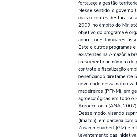
fortaleça a gestão territori
Nesse sentido, o governo t
mais recentes destaca-se a
2009, no âmbito do Minist
objetivo do programa é org
agricultores familiares, as
Este e outros programas e 
existentes na Amazônia bra
crescimento no número de p
controle e fiscalização a
beneficiando diretamente 5
novo dado dessa natureza f
madeireiros (PFNM), em gera
agroecológicas em todo o B
Agroecologia (ANA, 2007)
Desse modo, visando supri
(Imazon), em parceria com o
Zusammenarbeit (GIZ) e o I
levantamento das iniciati