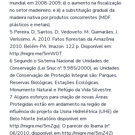
mundial em 2008-2009; ii) o aumento na fiscalização
no setor madeireiro; e iii) a substituição gradual da
madeira nativa por produtos concorrentes (MDF,
plásticos e metais).
5 Pereira, D.; Santos, D.; Vedoveto, M.; Guimarães, J.;
Veríssimo, A. 2010. Fatos florestais da Amazônia
2010. Belém-PA: Imazon. 122 p. Disponível em:
http://migre.me/5mW0T
.
6 Segundo o Sistema Nacional de Unidades de
Conservação (Lei Snuc nº. 9.985/2000), as Unidades
de Conservação de Proteção Integral são: Parques,
Reservas Biológicas, Estações Ecológicas,
Monumento Natural e Refúgio da Vida Silvestre.
7 Alguns esforços para criação de novas Áreas
Protegidas estão em andamento na região de
influência do projeto da Usina Hidrelétrica (UHE) de
Belo Monte (relatório disponível em
http://migre.me/5mZgu
). O parecer do Ibama (nº.
06/2010, disponível em
http://migre.me/5mZ4Z
)