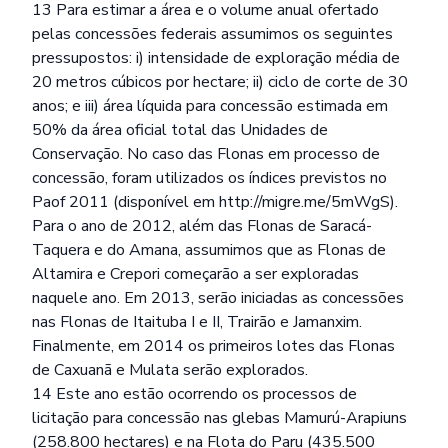
13 Para estimar a área e o volume anual ofertado
pelas concessões federais assumimos os seguintes
pressupostos: i) intensidade de exploração média de
20 metros cúbicos por hectare; ii) ciclo de corte de 30
anos; e iii) área líquida para concessão estimada em
50% da área oficial total das Unidades de
Conservação. No caso das Flonas em processo de
concessão, foram utilizados os índices previstos no
Paof 2011 (disponível em
http://migre.me/5mWgS
).
Para o ano de 2012, além das Flonas de Saracá-
Taquera e do Amana, assumimos que as Flonas de
Altamira e Crepori começarão a ser exploradas
naquele ano. Em 2013, serão iniciadas as concessões
nas Flonas de Itaituba I e II, Trairão e Jamanxim.
Finalmente, em 2014 os primeiros lotes das Flonas
de Caxuanã e Mulata serão explorados.
14 Este ano estão ocorrendo os processos de
licitação para concessão nas glebas Mamurú-Arapiuns
(258.800 hectares) e na Flota do Paru (435.500