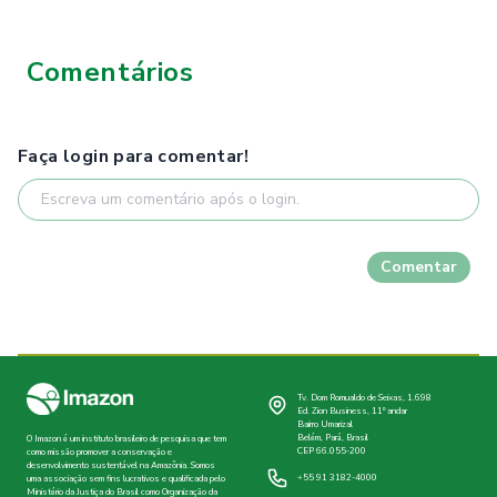
Comentários
Faça login para comentar!
Comentar
Tv. Dom Romualdo de Seixas, 1.698
Ed. Zion Business, 11º andar
Bairro Umarizal
Belém, Pará, Brasil
O Imazon é um instituto brasileiro de pesquisa que tem
CEP 66.055-200
como missão promover a conservação e
desenvolvimento sustentável na Amazônia. Somos
+55 91 3182-4000
uma associação sem fins lucrativos e qualificada pelo
Ministério da Justiça do Brasil como Organização da