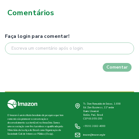
Comentários
Faça login para comentar!
Comentar
Tv. Dom Romualdo de Seixas, 1.698
Ed. Zion Business, 11º andar
Bairro Umarizal
Belém, Pará, Brasil
O Imazon é um instituto brasileiro de pesquisa que tem
CEP 66.055-200
como missão promover a conservação e
desenvolvimento sustentável na Amazônia. Somos
+55 91 3182-4000
uma associação sem fins lucrativos e qualificada pelo
Ministério da Justiça do Brasil como Organização da
Sociedade Civil de Interesse Público (Oscip).
imazon@imazon.org.br