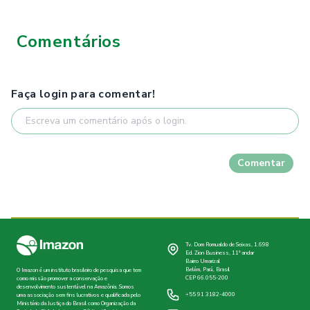
Comentários
Faça login para comentar!
Comentar
Tv. Dom Romualdo de Seixas, 1.698
Ed. Zion Business, 11º andar
Bairro Umarizal
Belém, Pará, Brasil
O Imazon é um instituto brasileiro de pesquisa que tem
CEP 66.055-200
como missão promover a conservação e
desenvolvimento sustentável na Amazônia. Somos
+55 91 3182-4000
uma associação sem fins lucrativos e qualificada pelo
Ministério da Justiça do Brasil como Organização da