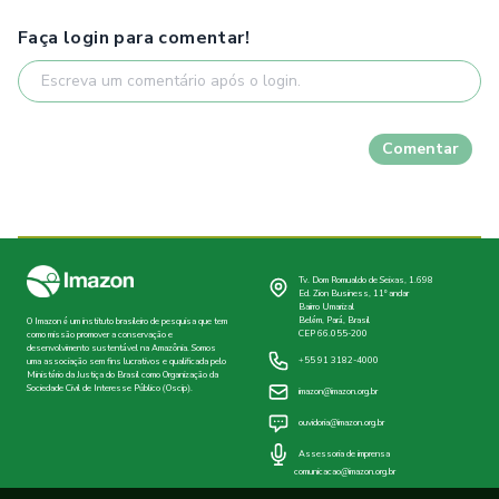
Faça login para comentar!
Comentar
Tv. Dom Romualdo de Seixas, 1.698
Ed. Zion Business, 11º andar
Bairro Umarizal
Belém, Pará, Brasil
O Imazon é um instituto brasileiro de pesquisa que tem
CEP 66.055-200
como missão promover a conservação e
desenvolvimento sustentável na Amazônia. Somos
+55 91 3182-4000
uma associação sem fins lucrativos e qualificada pelo
Ministério da Justiça do Brasil como Organização da
Sociedade Civil de Interesse Público (Oscip).
imazon@imazon.org.br
ouvidoria@imazon.org.br
Assessoria de imprensa
comunicacao@imazon.org.br