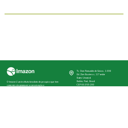
Tv. Dom Romualdo de Seixas, 1.698
Ed. Zion Business, 11º andar
Bairro Umarizal
Belém, Pará, Brasil
O Imazon é um instituto brasileiro de pesquisa que tem
CEP 66.055-200
como missão promover a conservação e
desenvolvimento sustentável na Amazônia. Somos
+55 91 3182-4000
uma associação sem fins lucrativos e qualificada pelo
Ministério da Justiça do Brasil como Organização da
Sociedade Civil de Interesse Público (Oscip).
imazon@imazon.org.br
ouvidoria@imazon.org.br
Assessoria de imprensa
comunicacao@imazon.org.br