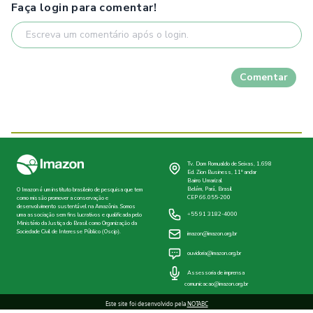
Faça login para comentar!
Comentar
Tv. Dom Romualdo de Seixas, 1.698
Ed. Zion Business, 11º andar
Bairro Umarizal
Belém, Pará, Brasil
O Imazon é um instituto brasileiro de pesquisa que tem
CEP 66.055-200
como missão promover a conservação e
desenvolvimento sustentável na Amazônia. Somos
+55 91 3182-4000
uma associação sem fins lucrativos e qualificada pelo
Ministério da Justiça do Brasil como Organização da
Sociedade Civil de Interesse Público (Oscip).
imazon@imazon.org.br
ouvidoria@imazon.org.br
Assessoria de imprensa
comunicacao@imazon.org.br
Este site foi desenvolvido pela
NOTABC