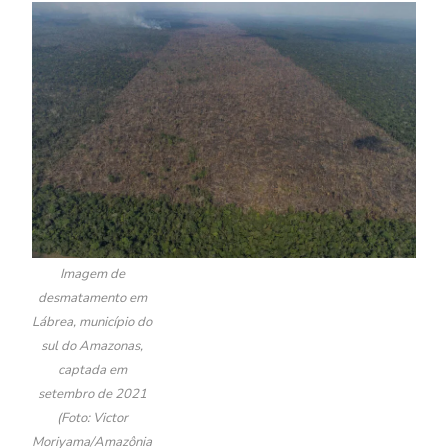
Imagem de
desmatamento em
Lábrea, município do
sul do Amazonas,
captada em
setembro de 2021
(Foto: Victor
Moriyama/Amazônia